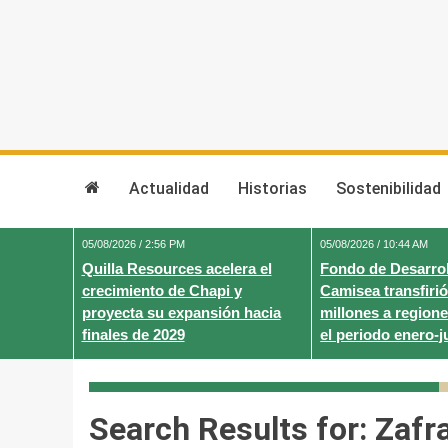
Skip
to
content
Actualidad
Historias
Sostenibilidad
05/08/2026 / 2:56 PM
05/08/2026 / 10:44 AM
Quilla Resources acelera el
Fondo de Desarrol
crecimiento de Chapi y
Camisea transfirió
proyecta su expansión hacia
millones a regione
finales de 2029
el periodo enero-j
Search Results for:
Zafr