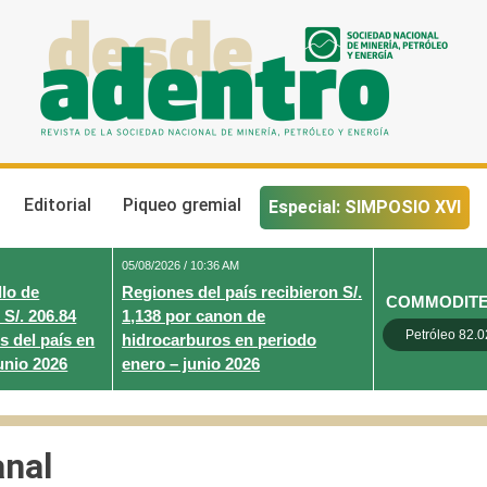
Desde Adentro
Revista de la sociedad nacional de minería, petróleo y energ
Editorial
Piqueo gremial
Especial: SIMPOSIO XVI
05/08/2026 / 10:36 AM
lo de
Regiones del país recibieron S/.
COMMODIT
 S/. 206.84
1,138 por canon de
Petróleo 82.0
s del país en
hidrocarburos en periodo
unio 2026
enero – junio 2026
anal