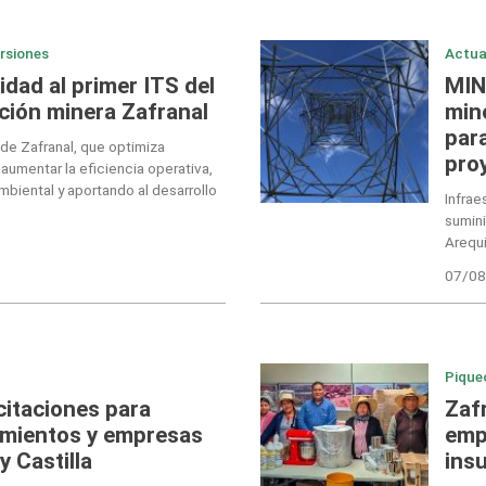
ersiones
Actua
dad al primer ITS del
MIN
ción minera Zafranal
min
para
de Zafranal, que optimiza
pro
 aumentar la eficiencia operativa,
biental y aportando al desarrollo
Infrae
sumini
Arequi
07/08
Pique
citaciones para
Zaf
imientos y empresas
emp
y Castilla
ins