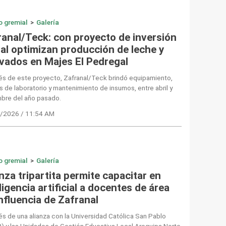
o gremial
>
Galería
ranal/Teck: con proyecto de inversión
ial optimizan producción de leche y
ivados en Majes El Pedregal
és de este proyecto, Zafranal/Teck brindó equipamiento,
is de laboratorio y mantenimiento de insumos, entre abril y
mbre del año pasado.
/2026 / 11:54 AM
o gremial
>
Galería
nza tripartita permite capacitar en
ligencia artificial a docentes de área
nfluencia de Zafranal
és de una alianza con la Universidad Católica San Pablo
 y las Unidades de Gestión Educativa Local Arequipa Norte