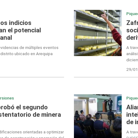
Pique
os indicios
Zaf
an el potencial
soc
ranal
der
videncias de múltiples eventos
A trav
distrito ubicado en Arequipa
anális
dicie
29/01
ersiones
Pique
probó el segundo
Alia
tentatorio de minera
inte
de i
ficaciones orientadas a optimizar
A trav
s de construcción y operación del
(UCSP)