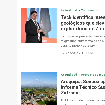
Actualidad
>
Tendencias
Teck identifica nuev
geológicos que elev
exploratorio de Zaf
La compañía presentó nuevas e
magmático-hidrotermales en el 
durante proEXPLO 2026.
07/05/2026 / 4:11 PM
Actualidad
>
Proyectos e inv
Arequipa: Senace a
Informe Técnico Sus
Zafranal
El ITS aprobado contempla modi
el desempeño de las actividade