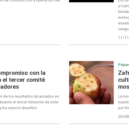
y Cast
brinda
metod
enseña
vangua
11/11
Pique
ompromiso con la
Zafr
 el tercer comité
cult
radores
mos
ón de los resultados alcanzados en
La mos
urante el tercer trimestre de este
mundo
y los nuevos desafíos.
por fr
20/08