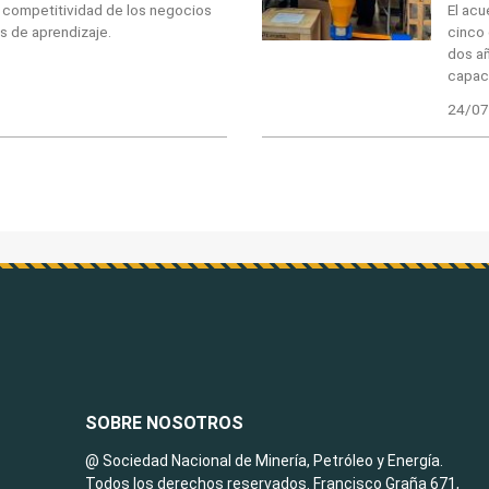
la competitividad de los negocios
El acu
s de aprendizaje.
cinco 
dos a
capaci
24/07
SOBRE NOSOTROS
@ Sociedad Nacional de Minería, Petróleo y Energía.
Todos los derechos reservados. Francisco Graña 671,