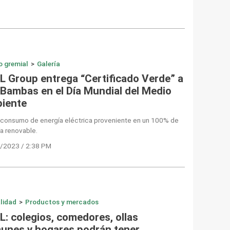
o gremial
>
Galería
L Group entrega “Certificado Verde” a
 Bambas en el Día Mundial del Medio
iente
l consumo de energía eléctrica proveniente en un 100% de
a renovable.
/2023 / 2:38 PM
lidad
>
Productos y mercados
L: colegios, comedores, ollas
unes y hogares podrán tener