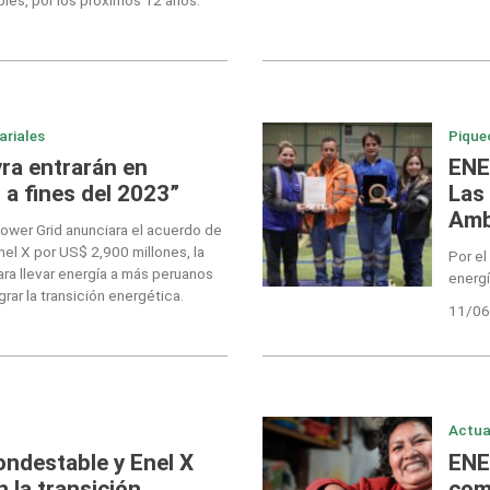
ariales
Pique
yra entrarán en
ENE
 a fines del 2023”
Las
Amb
ower Grid anunciara el acuerdo de
nel X por US$ 2,900 millones, la
Por e
ra llevar energía a más peruanos
energí
rar la transición energética.
11/06
Actua
ndestable y Enel X
ENE
 la transición
com