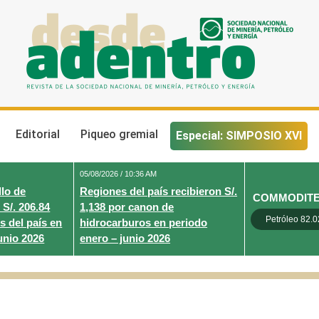
Desde Adentro
Revista de la sociedad nacional de minería, petróleo y energ
Editorial
Piqueo gremial
Especial: SIMPOSIO XVI
05/08/2026 / 10:36 AM
lo de
Regiones del país recibieron S/.
COMMODIT
 S/. 206.84
1,138 por canon de
Petróleo 82.0
s del país en
hidrocarburos en periodo
unio 2026
enero – junio 2026