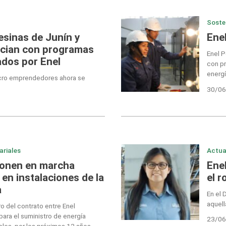
Soste
sinas de Junín y
Ene
ician con programas
Enel P
ados por Enel
con p
energí
cro emprendedores ahora se
30/06
ariales
Actua
ponen en marcha
Ene
 en instalaciones de la
el r
a
En el 
aquell
ro del contrato entre Enel
ara el suministro de energía
23/06
les, por los próximos 12 años.