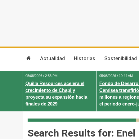
Skip
to
content
Actualidad
Historias
Sostenibilidad
05/08/2026 / 2:56 PM
05/08/2026 / 10:44 AM
Quilla Resources acelera el
Fondo de Desarrol
crecimiento de Chapi y
Camisea transfirió
proyecta su expansión hacia
millones a regione
finales de 2029
el periodo enero-j
Search Results for:
Enel