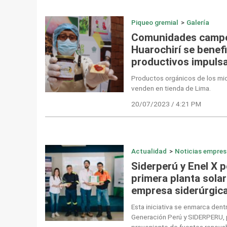
Piqueo gremial
>
Galería
Comunidades campe
Huarochirí se benef
productivos impuls
Productos orgánicos de los mi
venden en tienda de Lima.
20/07/2023 / 4:21 PM
Actualidad
>
Noticias empres
Siderperú y Enel X 
primera planta solar
empresa siderúrgic
Esta iniciativa se enmarca dent
Generación Perú y SIDERPERU, p
proveniente de fuentes renovab