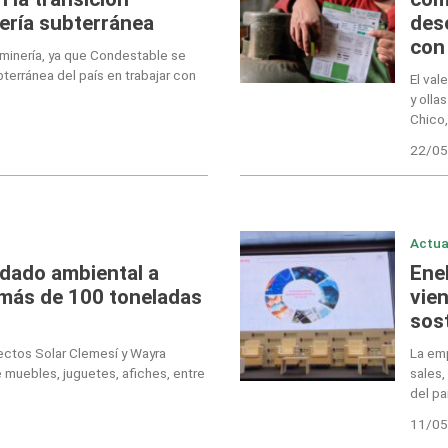
nería subterránea
des
con
la minería, ya que Condestable se
bterránea del país en trabajar con
El val
y olla
Chico,
22/05
Actua
dado ambiental a
Ene
 más de 100 toneladas
vie
sost
ectos Solar Clemesí y Wayra
La em
e muebles, juguetes, afiches, entre
sales
del pa
11/05