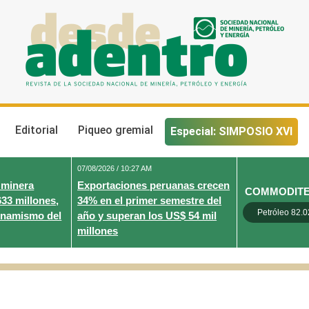
Desde Adentro
Revista de la sociedad nacional de minería, petróleo y energ
Editorial
Piqueo gremial
Especial: SIMPOSIO XVI
07/08/2026 / 10:27 AM
 minera
Exportaciones peruanas crecen
COMMODIT
633 millones,
34% en el primer semestre del
Petróleo 82.0
inamismo del
año y superan los US$ 54 mil
millones