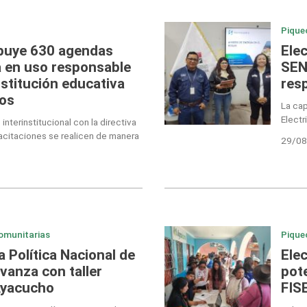
Pique
ibuye 630 agendas
Ele
a en uso responsable
SEN
institución educativa
res
ros
La cap
Electr
nterinstitucional con la directiva
acitaciones se realicen de manera
29/08
omunitarias
Pique
a Política Nacional de
Ele
vanza con taller
pot
Ayacucho
FIS