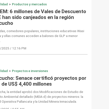
lidad
>
Productos y mercados
EM: 6 millones de Vales de Descuento
E han sido canjeados en la región
cucho
ndas, comedores populares, instituciones educativas Wasi
a y ollas comunes acceden a balones de GLP a menor
.
/2025 / 12:16 PM
lidad
>
Proyectos e inversiones
cucho: Senace certificó proyectos por
 de US$ 4,400 millones
echa, la entidad aprobó dos Modificaciones de Estudio de
o Ambiental detallado (MEIA-d) de proyectos mineros: la
 Operativa Pallancata y la Unidad Minera Inmaculada.
/2025 / 9:55 AM