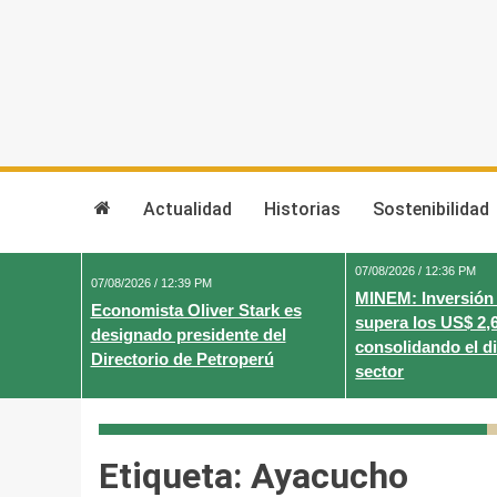
Skip
to
content
Actualidad
Historias
Sostenibilidad
07/08/2026 / 12:36 PM
07/08/2026 / 12:39 PM
MINEM: Inversión
Economista Oliver Stark es
supera los US$ 2,
designado presidente del
consolidando el d
Directorio de Petroperú
sector
Etiqueta:
Ayacucho