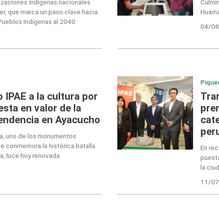
zaciones indígenas nacionales
Culmin
ler, que marca un paso clave hacia
Huama
 Pueblos Indígenas al 2040.
04/08
Pique
 IPAE a la cultura por
Tra
esta en valor de la
pre
pendencia en Ayacucho
cat
per
a, uno de los monumentos
 conmemora la histórica batalla
En rec
a, luce hoy renovada.
puesta
la ci
11/07