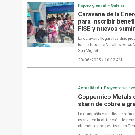
Piqueo gremial
>
Galería
Caravana de la Energ
para inscribir benef
FISE y nuevos sumin
La caravana llegará los días j
los distritos de Vinchos, Acos 
San Miguel.
23/06/2025 / 10:02 AM
Actualidad
>
Proyectos e inv
Coppernico Metals 
skarn de cobre a gr
La compañía canadiense refuerz
avanza en la obtención de perm
altamente prospectivas en Per
15/05/2025 / 11:35 AM