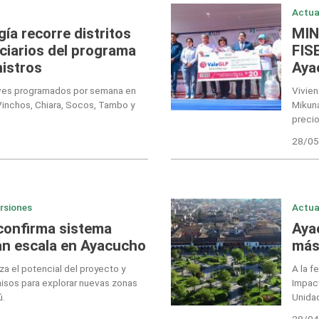
Actua
ía recorre distritos
MIN
iciarios del programa
FIS
istros
Aya
ueves programados por semana en
Vivie
Vinchos, Chiara, Socos, Tambo y
Mikun
precio
28/05
ersiones
Actua
confirma sistema
Aya
an escala en Ayacucho
más
a el potencial del proyecto y
A la f
isos para explorar nuevas zonas
Impact
ú.
Unidad
28/04