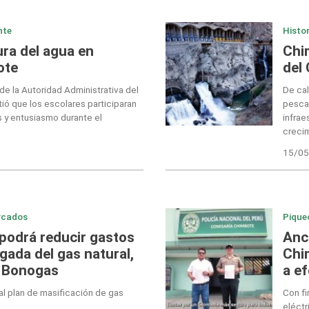
nte
Histo
ra del agua en
Chi
ote
del
 de la Autoridad Administrativa del
De cal
ó que los escolares participaran
pescad
 y entusiasmo durante el
infrae
creci
15/05
rcados
Pique
podrá reducir gastos
Anc
egada del gas natural,
Chi
a Bonogas
a e
al plan de masificación de gas
Con f
eléctr