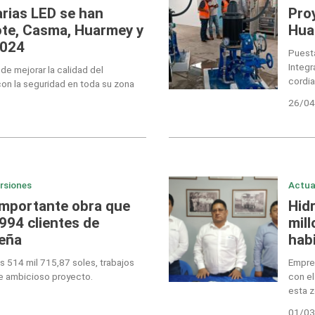
rias LED se han
Pro
ote, Casma, Huarmey y
Hua
2024
Puesta
Integr
de mejorar la calidad del
cordia
con la seguridad en toda su zona
26/04
ersiones
Actua
importante obra que
Hid
 994 clientes de
mill
eña
hab
s 514 mil 715,87 soles, trabajos
Empres
de ambicioso proyecto.
con el
esta z
01/03