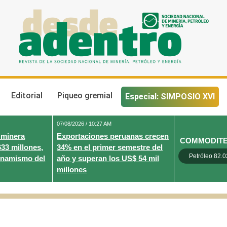
Desde Adentro
Revista de la sociedad nacional de minería, petróleo y energ
Editorial
Piqueo gremial
Especial: SIMPOSIO XVI
07/08/2026 / 10:27 AM
 minera
Exportaciones peruanas crecen
COMMODIT
633 millones,
34% en el primer semestre del
Petróleo 82.0
inamismo del
año y superan los US$ 54 mil
millones