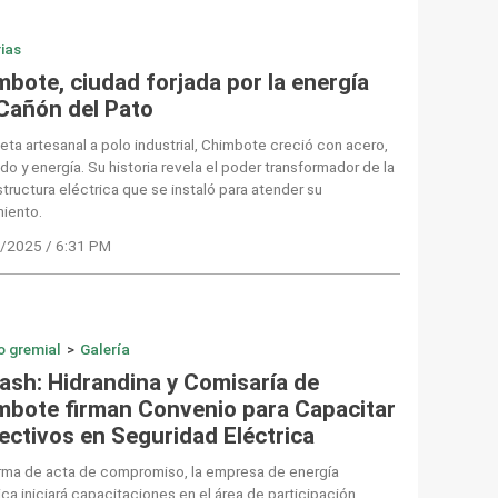
rias
mbote, ciudad forjada por la energía
 Cañón del Pato
eta artesanal a polo industrial, Chimbote creció con acero,
o y energía. Su historia revela el poder transformador de la
structura eléctrica que se instaló para atender su
miento.
/2025 / 6:31 PM
o gremial
>
Galería
ash: Hidrandina y Comisaría de
mbote firman Convenio para Capacitar
fectivos en Seguridad Eléctrica
irma de acta de compromiso, la empresa de energía
ica iniciará capacitaciones en el área de participación