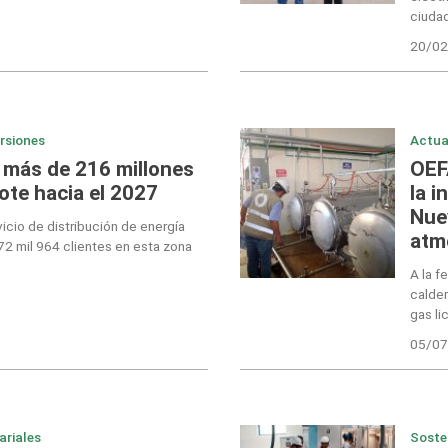
ciuda
20/02
ersiones
Actua
á más de 216 millones
OEF
ote hacia el 2027
la 
Nue
icio de distribución de energía
atm
72 mil 964 clientes en esta zona
A la f
calder
gas li
05/07
ariales
Soste