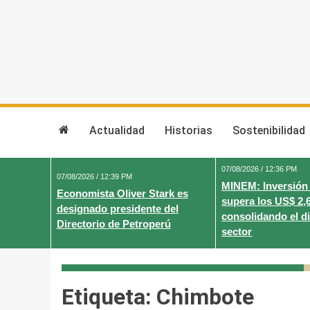
Skip
to
content
Actualidad
Historias
Sostenibilidad
07/08/2026 / 12:36 PM
07/08/2026 / 12:39 PM
MINEM: Inversión
Economista Oliver Stark es
supera los US$ 2,
designado presidente del
consolidando el d
Directorio de Petroperú
sector
Etiqueta:
Chimbote