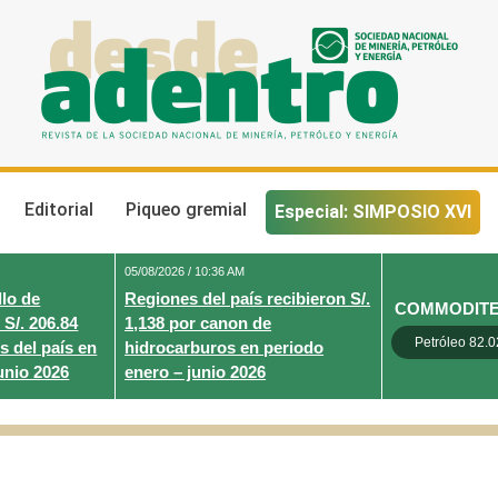
Desde Adentro
Revista de la sociedad nacional de minería, petróleo y energ
Editorial
Piqueo gremial
Especial: SIMPOSIO XVI
05/08/2026 / 10:36 AM
lo de
Regiones del país recibieron S/.
COMMODIT
 S/. 206.84
1,138 por canon de
Petróleo 82.0
s del país en
hidrocarburos en periodo
unio 2026
enero – junio 2026