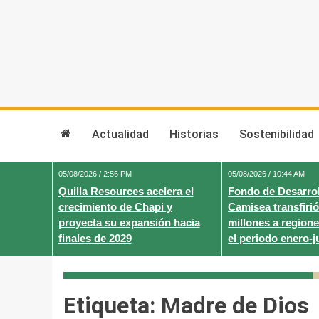
Skip
to
content
Actualidad
Historias
Sostenibilidad
05/08/2026 / 2:56 PM
05/08/2026 / 10:44 AM
Quilla Resources acelera el
Fondo de Desarrol
crecimiento de Chapi y
Camisea transfirió
proyecta su expansión hacia
millones a regione
finales de 2029
el periodo enero-j
Etiqueta:
Madre de Dios