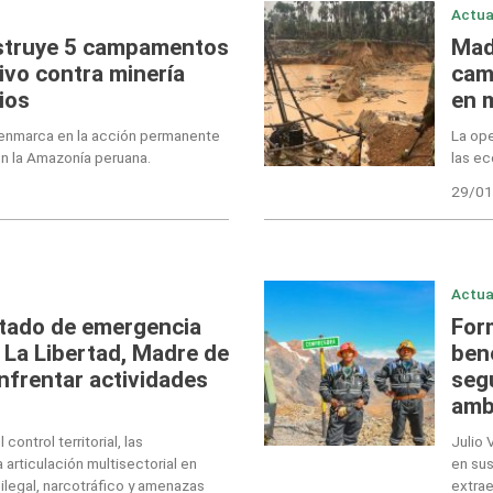
Actua
estruye 5 campamentos
Mad
ivo contra minería
cam
ios
en 
e enmarca en la acción permanente
La ope
en la Amazonía peruana.
las ec
29/01
Actua
stado de emergencia
For
 La Libertad, Madre de
ben
nfrentar actividades
seg
amb
control territorial, las
Julio 
 articulación multisectorial en
en sus
ilegal, narcotráfico y amenazas
extrae