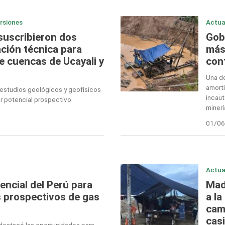
ersiones
Actua
suscribieron dos
Gob
ción técnica para
más
e cuencas de Ucayali y
cont
Una de
amort
estudios geológicos y geofísicos
incaut
r potencial prospectivo.
minerí
01/06
Actua
ncial del Perú para
Mad
s prospectivos de gas
a la
cam
casi
destacó las oportunidades para