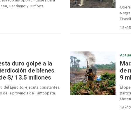
misea, Candamo y Tumbes.
Operac
Negras
Fiscal
15/05
Actua
sta duro golpe a la
Mad
nterdicción de bienes
de m
de S/ 13.5 millones
9 m
o del Ejército, ejecuta constantes
El ope
s de la provincia de Tambopata.
partic
Materi
16/02