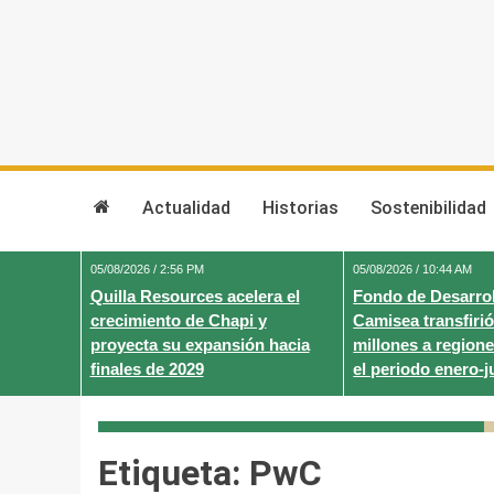
Skip
to
content
Actualidad
Historias
Sostenibilidad
05/08/2026 / 2:56 PM
05/08/2026 / 10:44 AM
Quilla Resources acelera el
Fondo de Desarrol
crecimiento de Chapi y
Camisea transfirió
proyecta su expansión hacia
millones a regione
finales de 2029
el periodo enero-j
Etiqueta:
PwC