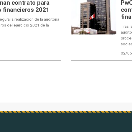
man contrato para
PwC
s financieros 2021
con
fin
gura la realización de la auditoría
ros del ejercicio 2021 de la
Tras l
audito
proced
socied
02/05