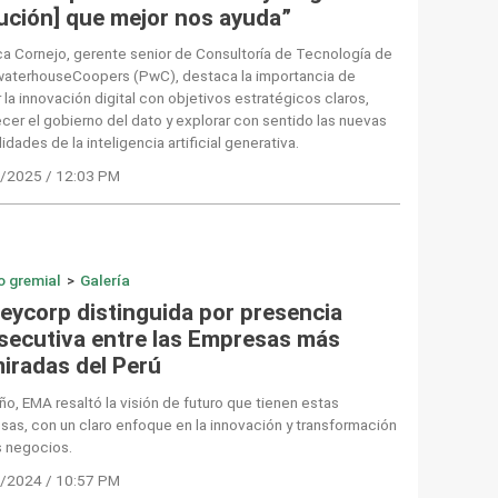
lución] que mejor nos ayuda”
a Cornejo, gerente senior de Consultoría de Tecnología de
waterhouseCoopers (PwC), destaca la importancia de
r la innovación digital con objetivos estratégicos claros,
ecer el gobierno del dato y explorar con sentido las nuevas
lidades de la inteligencia artificial generativa.
/2025 / 12:03 PM
o gremial
>
Galería
reycorp distinguida por presencia
secutiva entre las Empresas más
iradas del Perú
ño, EMA resaltó la visión de futuro que tienen estas
as, con un claro enfoque en la innovación y transformación
s negocios.
/2024 / 10:57 PM