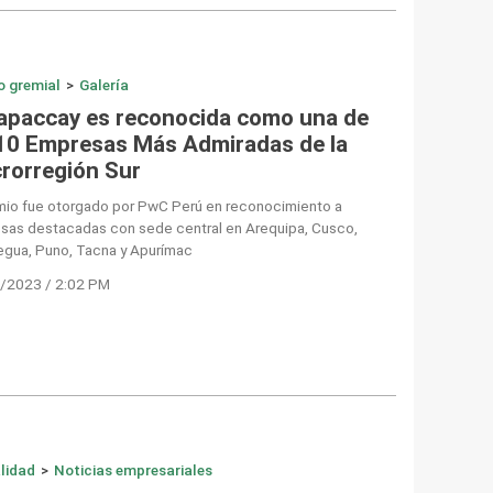
o gremial
>
Galería
apaccay es reconocida como una de
 10 Empresas Más Admiradas de la
rorregión Sur
emio fue otorgado por PwC Perú en reconocimiento a
sas destacadas con sede central en Arequipa, Cusco,
gua, Puno, Tacna y Apurímac
/2023 / 2:02 PM
lidad
>
Noticias empresariales