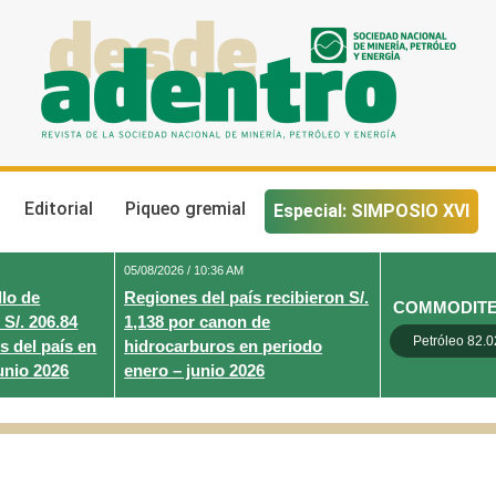
Desde Adentro
Revista de la sociedad nacional de minería, petróleo y energ
Editorial
Piqueo gremial
Especial: SIMPOSIO XVI
05/08/2026 / 10:36 AM
lo de
Regiones del país recibieron S/.
COMMODIT
 S/. 206.84
1,138 por canon de
Petróleo 82.0
s del país en
hidrocarburos en periodo
unio 2026
enero – junio 2026