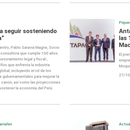
Pique
 a seguir sosteniendo
Ant
a”
las
Mac
ntro, Pablo Saravia Magne, Socio
 -consultora que cumple 100 años
El pr
sesoramiento legal y fiscal-,
empre
íos que enfrenta la industria
Moque
obal, incluyendo el rol de los
27/10
os gubernamentales para mejorar la
del canon, así como las proyecciones
 sostener la economía del Perú.
ariales
Actua