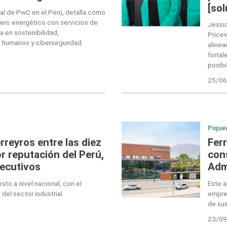
[so
pal de PwC en el Perú, detalla cómo
nero energético con servicios de
Jessic
ía en sostenibilidad,
Price
s humanos y ciberseguridad.
alinea
fortal
posibi
25/06
Pique
reyros entre las diez
Fer
 reputación del Perú,
con
secutivos
Adm
sto a nivel nacional, con el
Este a
del sector industrial.
empres
de su
23/09