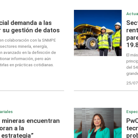
Actua
icial demanda a las
Sec
 su gestión de datos
ren
par
en colaboración con la SNMPE
19.
sectores minería, energía,
n avanzado en la definición de
El más
tionar información, pero aún
princi
irlas en prácticas cotidianas.
del 54
grand
25/07
ariales
Espec
 mineras encuentran
PwC
oran a la
tecn
 estrategia”
pro