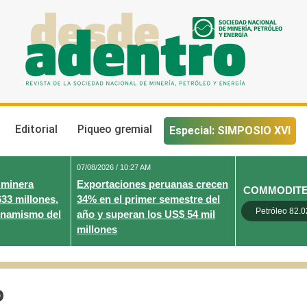
Desde Adentro
Revista de la sociedad nacional de minería, petróleo y energ
Editorial
Piqueo gremial
Especial: SIMPOSIO XVI
07/08/2026 / 10:27 AM
 minera
Exportaciones peruanas crecen
COMMODIT
633 millones,
34% en el primer semestre del
Petróleo 82.0
inamismo del
año y superan los US$ 54 mil
millones
o