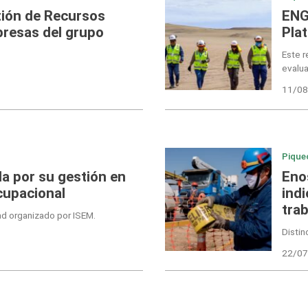
tión de Recursos
ENG
resas del grupo
Pla
Este r
evalu
11/08
Pique
a por su gestión en
Eno
cupacional
indi
tra
d organizado por ISEM.
Distin
22/07