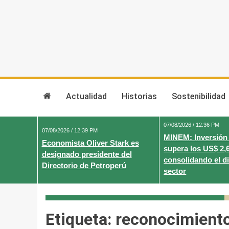
Skip
to
content
Actualidad
Historias
Sostenibilidad
07/08/2026 / 12:36 PM
07/08/2026 / 12:39 PM
MINEM: Inversión
Economista Oliver Stark es
supera los US$ 2,
designado presidente del
consolidando el d
Directorio de Petroperú
sector
Etiqueta:
reconocimient