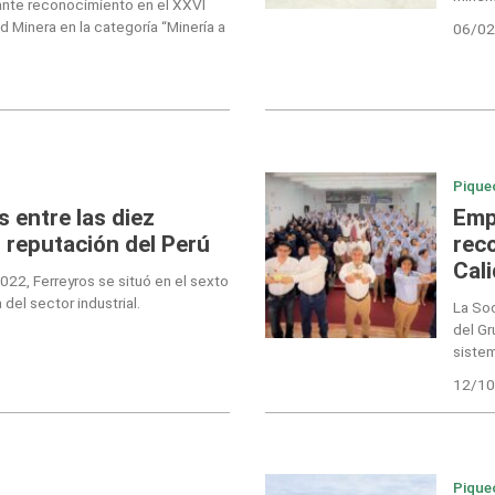
ante reconocimiento en el XXVI
 Minera en la categoría “Minería a
06/02
Pique
 entre las diez
Emp
 reputación del Perú
rec
Cal
22, Ferreyros se situó en el sexto
 del sector industrial.
La Soc
del Gr
siste
12/10
Pique