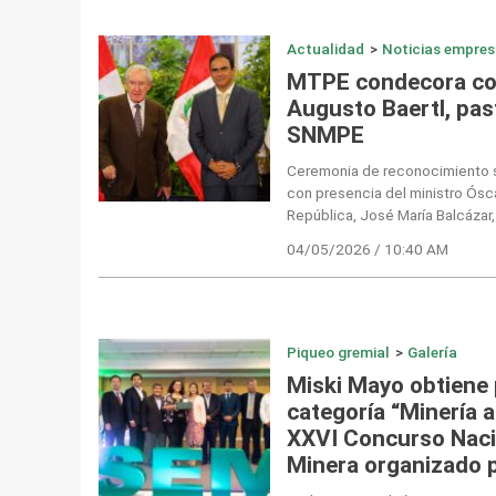
Actualidad
>
Noticias empres
MTPE condecora con
Augusto Baertl, past
SNMPE
Ceremonia de reconocimiento se
con presencia del ministro Ósca
República, José María Balcázar,
04/05/2026 / 10:40 AM
Piqueo gremial
>
Galería
Miski Mayo obtiene p
categoría “Minería a
XXVI Concurso Naci
Minera organizado p