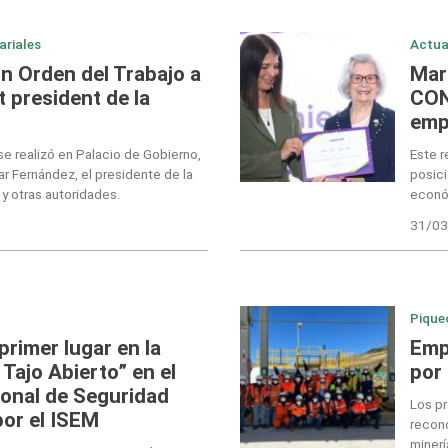
ariales
Actua
 Orden del Trabajo a
Marí
 president de la
CON
emp
 realizó en Palacio de Gobierno,
Este r
r Fernández, el presidente de la
posici
 y otras autoridades.
econó
31/03
Pique
rimer lugar en la
Emp
 Tajo Abierto” en el
por
onal de Seguridad
Los p
or el ISEM
recon
minerí