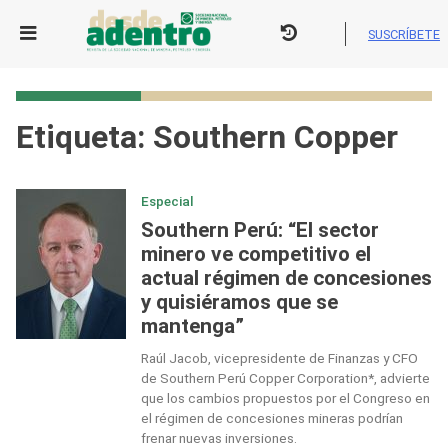
Skip
to
SUSCRÍBETE
content
Etiqueta:
Southern Copper
Especial
Southern Perú: “El sector
minero ve competitivo el
actual régimen de concesiones
y quisiéramos que se
mantenga”
Raúl Jacob, vicepresidente de Finanzas y CFO
de Southern Perú Copper Corporation*, advierte
que los cambios propuestos por el Congreso en
el régimen de concesiones mineras podrían
frenar nuevas inversiones.