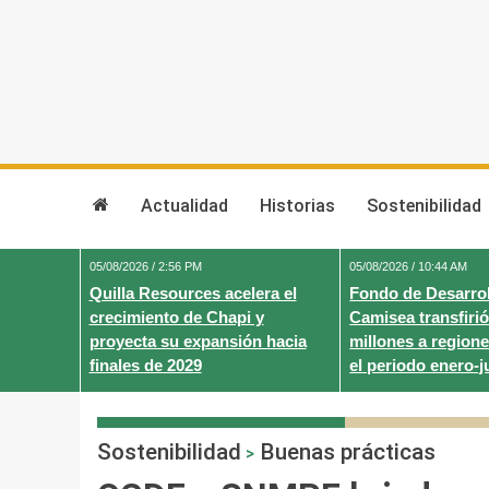
Skip
to
content
Actualidad
Historias
Sostenibilidad
05/08/2026 / 2:56 PM
05/08/2026 / 10:44 AM
Quilla Resources acelera el
Fondo de Desarrol
crecimiento de Chapi y
Camisea transfirió
proyecta su expansión hacia
millones a regione
finales de 2029
el periodo enero-j
Sostenibilidad
Buenas prácticas
>