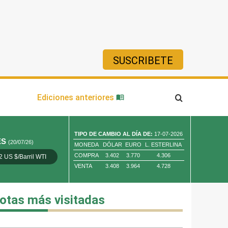
SUSCRIBETE
ía
Ediciones anteriores
TIPO DE CAMBIO AL DÍA DE:
17-07-2026
ES
(20/07/26)
MONEDA
DÓLAR
EURO
L. ESTERLINA
COMPRA
3.402
3.770
4.306
2 US $/Barril WTI
Oro 4,010.80 US $/ Oz. Tr.
Cobre 13,373.00
VENTA
3.408
3.964
4.728
otas más visitadas