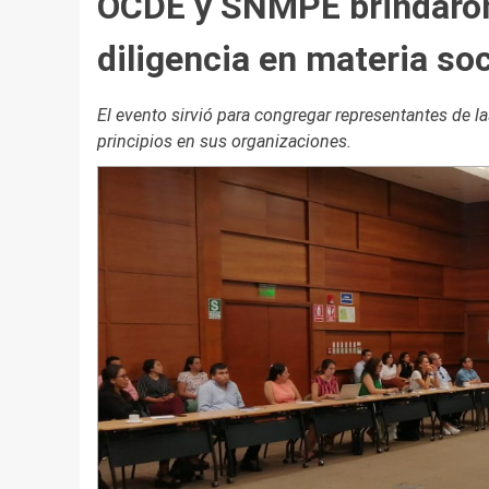
OCDE y SNMPE brindaron 
diligencia en materia soc
El evento sirvió para congregar representantes de 
principios en sus organizaciones.