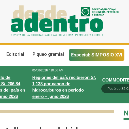
Desde Adentro
Revista de la sociedad nacional de minería, petróleo y energ
Editorial
Piqueo gremial
Especial: SIMPOSIO XVI
05/08/2026 / 10:36 AM
lo de
Regiones del país recibieron S/.
COMMODIT
 S/. 206.84
1,138 por canon de
Petróleo 82.0
s del país en
hidrocarburos en periodo
unio 2026
enero – junio 2026
N