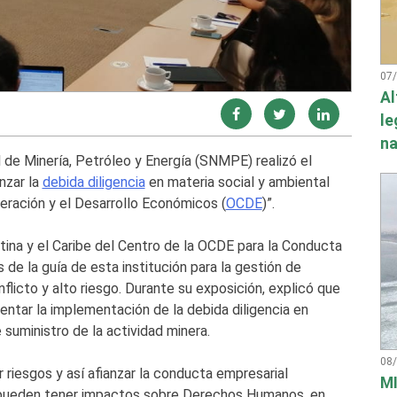
07
Al
le
na
 de Minería, Petróleo y Energía (SNMPE) realizó el
nzar la
debida diligencia
en materia social y ambiental
peración y el Desarrollo Económicos (
OCDE
)”.
ina y el Caribe del Centro de la OCDE para la Conducta
de la guía de esta institución para la gestión de
licto y alto riesgo. Durante su exposición, explicó que
entar la implementación de la debida diligencia en
suministro de la actividad minera.
08
 riesgos y así afianzar la conducta empresarial
MI
 pueden tener impactos sobre Derechos Humanos, en