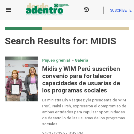
Skip
to
SUSCRÍBETE
content
Search Results for:
MIDIS
Piqueo gremial
>
Galería
Midis y WIM Perú suscriben
convenio para fortalecer
capacidades de usuarias de
los programas sociales
La ministra Lily Vásquez y la presidenta de WIM
Perú, Nahil Hirsh, expresaron el compromiso de
ambas entidades para impulsar oportunidades
de desarrollo de las usuarias de los programas
sociales.
24/07/2026 / 3:42 PM