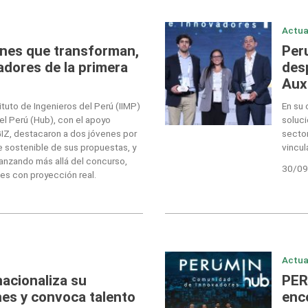
Actua
nes que transforman,
Per
adores de la primera
desp
Aux
ituto de Ingenieros del Perú (IIMP)
En su 
el Perú (Hub), con el apoyo
soluci
GIZ, destacaron a dos jóvenes por
sector
ue sostenible de sus propuestas, y
vincul
vanzando más allá del concurso,
30/09
s con proyección real.
Actua
acionaliza su
PER
es y convoca talento
enc