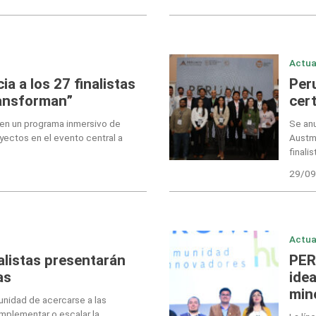
Actua
 a los 27 finalistas
Per
ansforman”
cer
 en un programa inmersivo de
Se an
yectos en el evento central a
Austmi
finalis
29/09
Actua
alistas presentarán
PER
as
ide
min
unidad de acercarse a las
mplementar o escalar la