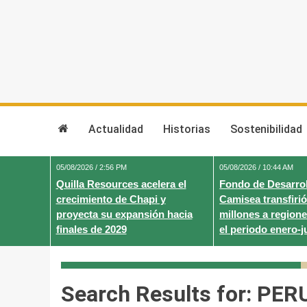
Skip
to
content
Actualidad
Historias
Sostenibilidad
05/08/2026 / 2:56 PM
05/08/2026 / 10:44 AM
Quilla Resources acelera el
Fondo de Desarrol
crecimiento de Chapi y
Camisea transfirió
proyecta su expansión hacia
millones a regione
finales de 2029
el periodo enero-j
Search Results for:
PER