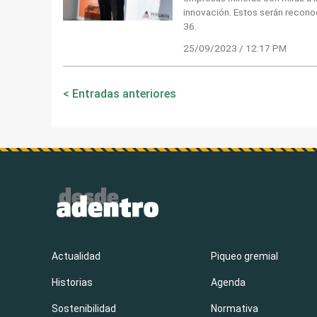
innovación. Estos serán recono
36.
25/09/2023 / 12:17 PM
Navegación
Entradas anteriores
de
entradas
Actualidad
Piqueo gremial
Historias
Agenda
Sostenibilidad
Normativa