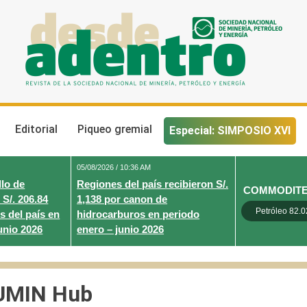
Desde Adentro
Revista de la sociedad nacional de minería, petróleo y energ
Editorial
Piqueo gremial
Especial: SIMPOSIO XVI
05/08/2026 / 10:36 AM
lo de
Regiones del país recibieron S/.
COMMODIT
 S/. 206.84
1,138 por canon de
Petróleo 82.0
s del país en
hidrocarburos en periodo
unio 2026
enero – junio 2026
UMIN Hub