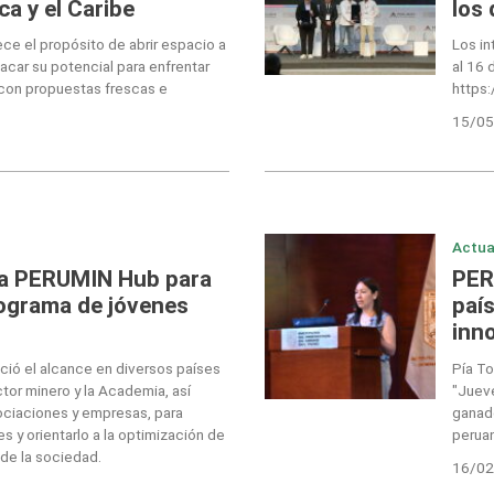
a y el Caribe
los
ece el propósito de abrir espacio a
Los i
acar su potencial para enfrentar
al 16 
 con propuestas frescas e
https
15/05
Actua
 a PERUMIN Hub para
PER
rograma de jóvenes
paí
inn
nció el alcance en diversos países
Pía To
ctor minero y la Academia, así
"Jueve
ociaciones y empresas, para
ganado
es y orientarlo a la optimización de
perua
 de la sociedad.
16/02