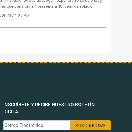
nea “Innovaciones que despegan” expondrá 15 soluciones y
es que transforman” presentará 40 ideas de solución.
/2023 / 1:27 PM
INSCRÍBETE Y RECIBE NUESTRO BOLETÍN
DIGITAL