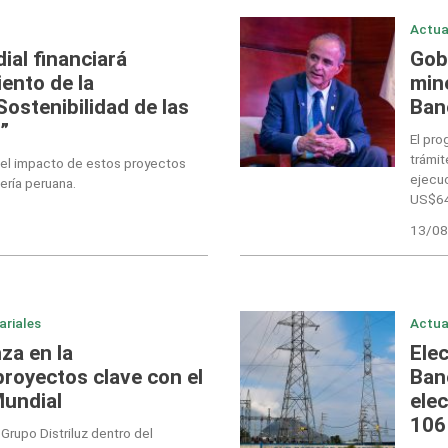
Actua
al financiará
Gob
ento de la
min
Sostenibilidad de las
Ban
”
El pro
trámit
 el impacto de estos proyectos
ejecu
ería peruana.
US$64
13/08
ariales
Actua
za en la
Ele
royectos clave con el
Ban
Mundial
elec
106
Grupo Distriluz dentro del