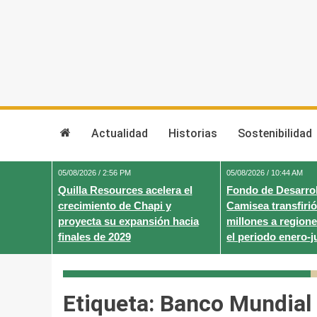
Skip
to
content
Actualidad
Historias
Sostenibilidad
05/08/2026 / 2:56 PM
05/08/2026 / 10:44 AM
Quilla Resources acelera el
Fondo de Desarrol
crecimiento de Chapi y
Camisea transfirió
proyecta su expansión hacia
millones a regione
finales de 2029
el periodo enero-j
Etiqueta:
Banco Mundial