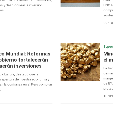
os y desbloquear la inversión
UNCTA
os.
compro
sosten
29/10
Espec
co Mundial: Reformas
Mine
obierno fortalecerán
el 
raerán inversiones
La tra
demand
ick Lahura, destacó que la
margen
 apertura de nuestra economía y
de EY;
an la confianza en el Perú como un
protag
.
18/09