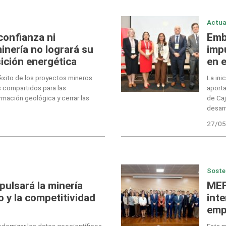
Actua
confianza ni
Emb
minería no logrará su
impu
sición energética
en e
 éxito de los proyectos mineros
La ini
 compartidos para las
aporta
rmación geológica y cerrar las
de Ca
desarr
27/05
Soste
pulsará la minería
MEF
o y la competitividad
inte
emp
dernizar los datos geocientíficos,
Esta 