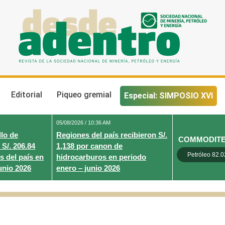
Desde Adentro
Revista de la sociedad nacional de minería, petróleo y energ
Editorial
Piqueo gremial
Especial: SIMPOSIO XVI
05/08/2026 / 10:36 AM
lo de
Regiones del país recibieron S/.
COMMODIT
 S/. 206.84
1,138 por canon de
Petróleo 82.0
s del país en
hidrocarburos en periodo
unio 2026
enero – junio 2026