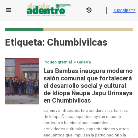
Skip
to
SUSCRÍBETE
content
Etiqueta:
Chumbivilcas
Piqueo gremial
>
Galería
Las Bambas inaugura moderno
salón comunal que fortalecerá
el desarrollo social y cultural
de Idiopa Ñaupa Japu Urinsaya
en Chumbivilcas
La nueva infraestructura brindará a las familias
de Idiopa Ñaupa Japu Urinsaya un espacio
moderno y funcional para asambleas,
actividades culturales, capacitaciones y otros
encuentros que impulsan la participación y la