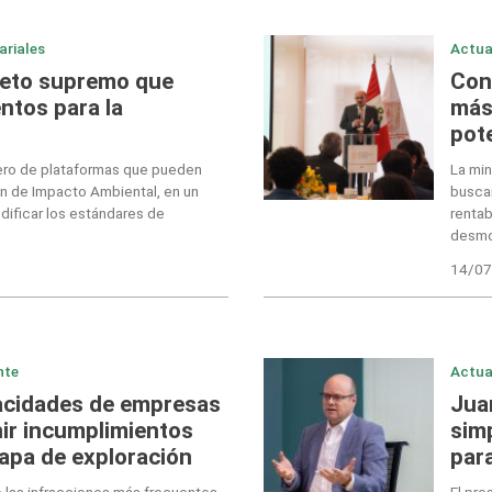
ariales
Actua
reto supremo que
Con
ntos para la
más
pot
ero de plataformas que pueden
La min
n de Impacto Ambiental, en un
buscar
odificar los estándares de
rentab
desmo
14/07
nte
Actua
acidades de empresas
Juan
ir incumplimientos
sim
tapa de exploración
para
 las infracciones más frecuentes
El pre