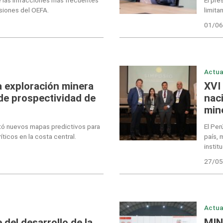
siones del OEFA.
limita
01/06
Actua
 exploración minera
XVI
de prospectividad de
nac
mine
tó nuevos mapas predictivos para
El Per
íticos en la costa central.
país, 
instit
27/05
Actua
 del desarrollo de la
MIN