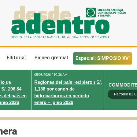
Desde Adentro
Revista de la sociedad nacional de minería, petróleo y energ
Editorial
Piqueo gremial
Especial: SIMPOSIO XVI
05/08/2026 / 10:36 AM
lo de
Regiones del país recibieron S/.
COMMODIT
 S/. 206.84
1,138 por canon de
Petróleo 82.0
s del país en
hidrocarburos en periodo
unio 2026
enero – junio 2026
nera