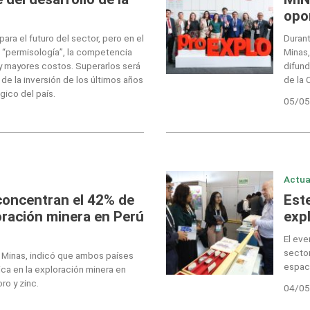
opo
ara el futuro del sector, pero en el
Durant
 “permisología”, la competencia
Minas,
 y mayores costos. Superarlos será
difund
de la inversión de los últimos años
de la 
gico del país.
05/05
Actua
concentran el 42% de
Est
oración minera en Perú
exp
El eve
sector
e Minas, indicó que ambos países
espac
ca en la exploración minera en
ro y zinc.
04/05