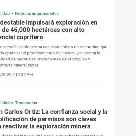
lidad
>
Noticias empresariales
destable impulsará exploración en
 de 46,000 hectáreas con alto
encial cuprífero
era evalúa implementar una planta piloto de ore sorting que
ía optimizar el procesamiento del mineral y aumentar la
ilidad de materiales provenientes de stockpiles y
nteras mineralizadas.
/2026 / 12:37 PM
lidad
>
Tendencias
 Carlos Ortiz: La confianza social y la
plificación de permisos son claves
 reactivar la exploración minera
sidente del IIMP advirtió que el país enfrenta barreras que