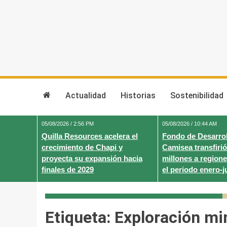
Skip
to
content
Actualidad
Historias
Sostenibilidad
05/08/2026 / 2:56 PM
05/08/2026 / 10:44 AM
Quilla Resources acelera el
Fondo de Desarrol
crecimiento de Chapi y
Camisea transfirió
proyecta su expansión hacia
millones a regione
finales de 2029
el periodo enero-j
Etiqueta:
Exploración mi