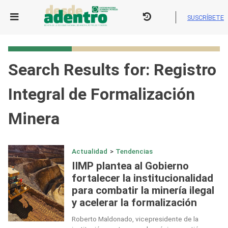
Skip
to
SUSCRÍBETE
content
Search Results for:
Registro
Integral de Formalización
Minera
Actualidad
>
Tendencias
IIMP plantea al Gobierno
fortalecer la institucionalidad
para combatir la minería ilegal
y acelerar la formalización
Roberto Maldonado, vicepresidente de la