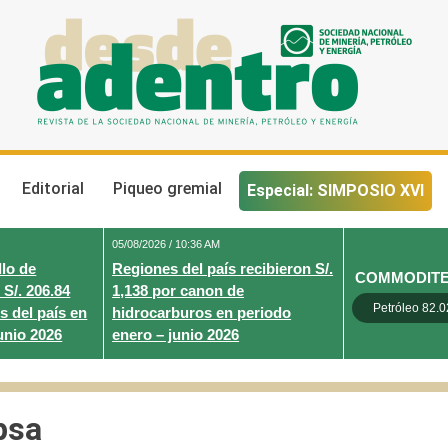
Desde Adentro
Revista de la sociedad nacional de minería, petróleo y energ
Editorial
Piqueo gremial
Especial: SIMPOSIO XVI
05/08/2026 / 10:36 AM
lo de
Regiones del país recibieron S/.
COMMODIT
 S/. 206.84
1,138 por canon de
Petróleo 82.0
s del país en
hidrocarburos en periodo
unio 2026
enero – junio 2026
psa