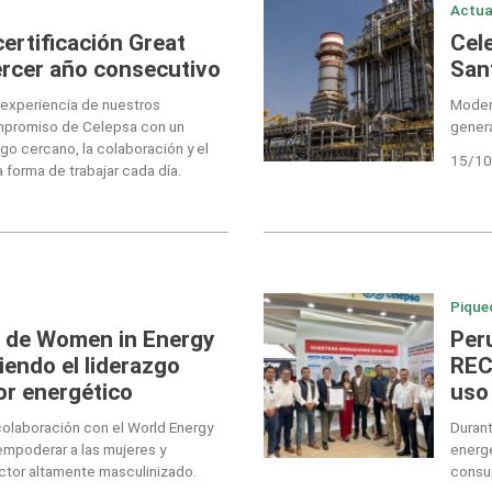
Actua
ertificación Great
Cele
ercer año consecutivo
San
 experiencia de nuestros
Modern
ompromiso de Celepsa con un
genera
zgo cercano, la colaboración y el
15/10
 forma de trabajar cada día.
Pique
 de Women in Energy
Peru
iendo el liderazgo
REC
or energético
uso
 colaboración con el World Energy
Durant
empoderar a las mujeres y
energé
ctor altamente masculinizado.
consu