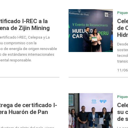
Pique
ificado I-REC a la
Cele
ena de Zijin Mining
de 
Hid
rtificado I-REC, Celepsa y La
 su compromiso con la
Desde
so de energía de origen renovable
soste
o de estándares internacionales
tecnol
ental responsable.
transi
11/06
Pique
rega de certificado I-
Cel
era Huarón de Pan
su 
de 
ductora de plata del país, viene
La cer