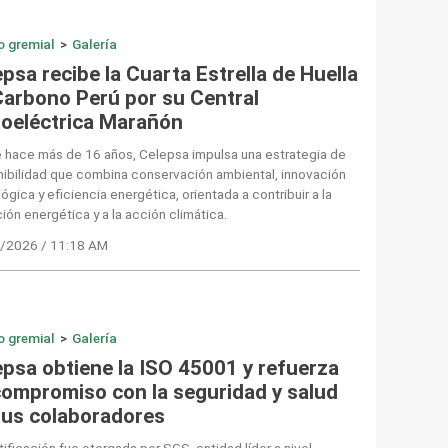
o gremial
>
Galería
psa recibe la Cuarta Estrella de Huella
Carbono Perú por su Central
roeléctrica Marañón
 hace más de 16 años, Celepsa impulsa una estrategia de
nibilidad que combina conservación ambiental, innovación
ógica y eficiencia energética, orientada a contribuir a la
ción energética y a la acción climática.
/2026 / 11:18 AM
o gremial
>
Galería
epsa obtiene la ISO 45001 y refuerza
compromiso con la seguridad y salud
sus colaboradores
tificación fue otorgada por SGS, entidad líder a nivel