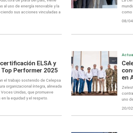
s al uso de energía renovable y la
mundia
eciendo sus acciones vinculadas a
como c
08/04
Actua
certificación ELSA y
Cele
o Top Performer 2025
cons
en 
n el trabajo sostenido de Celepsa
ura organizacional íntegra, alineada
Zelest
o Voces Unidas, que promueve
contr
en la equidad y el respeto.
uno de
20/02