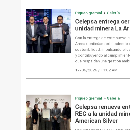
Piqueo gremial
>
Galería
Celepsa entrega cert
unidad minera La Ar
Con la entrega de este nuevo ce
Arena continúan fortaleciendo
sostenibilidad, impulsando el u
y contribuyendo al cumplimient
que respaldan una gestión ambi
17/06/2026 / 11:02 AM
Piqueo gremial
>
Galería
Celepsa renueva ent
REC a la unidad min
American Silver
Pan American Silver Huaron, pro