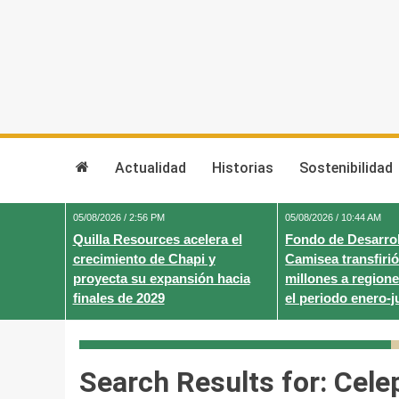
Skip
to
content
Actualidad
Historias
Sostenibilidad
05/08/2026 / 2:56 PM
05/08/2026 / 10:44 AM
Quilla Resources acelera el
Fondo de Desarrol
crecimiento de Chapi y
Camisea transfirió
proyecta su expansión hacia
millones a regione
finales de 2029
el periodo enero-j
Search Results for:
Cele