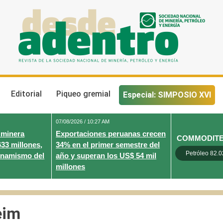
Desde Adentro
Revista de la sociedad nacional de minería, petróleo y energ
Editorial
Piqueo gremial
Especial: SIMPOSIO XVI
07/08/2026 / 10:27 AM
 minera
Exportaciones peruanas crecen
COMMODIT
633 millones,
34% en el primer semestre del
Petróleo 82.0
inamismo del
año y superan los US$ 54 mil
millones
eim