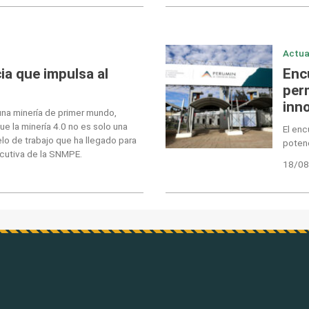
Actua
ia que impulsa al
Enc
per
inn
una minería de primer mundo,
 la minería 4.0 no es solo una
El enc
elo de trabajo que ha llegado para
potenc
ecutiva de la SNMPE.
18/08