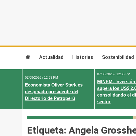
Skip
to
content
Actualidad
Historias
Sostenibilidad
07/08/2026 / 12:36 PM
07/08/2026 / 12:39 PM
MINEM: Inversión
Economista Oliver Stark es
supera los US$ 2,
designado presidente del
consolidando el d
Directorio de Petroperú
sector
Etiqueta:
Angela Grossh