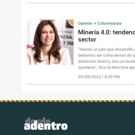
Opinión
>
Columnistas
Minería 4.0: tendenc
sector
"Siendo un país que desarrolla 
debemos ser conscientes de que
definición teórica, sino un mod
quedarse", dice la directora ej
29/08/2022 / 8:26 PM