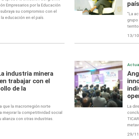
paí
ión Empresarios por la Educación
e subraya su compromiso con el
"La ac
 la educación en el país.
grupo 
territ
13/10
Actua
a industria minera
Ang
n trabajar con el
inn
ollo de la
ind
ope
a que la macrorregión norte
La dir
 mejorar la competitividad social
conclu
 alianza con otras industrias.
TICAR:
metav
29/11