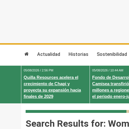
Skip
to
content
Actualidad
Historias
Sostenibilidad
05/08/2026 / 2:56 PM
05/08/2026 / 10:44 AM
Quilla Resources acelera el
Fondo de Desarrol
crecimiento de Chapi y
Camisea transfirió
proyecta su expansión hacia
millones a regione
finales de 2029
el periodo enero-j
Search Results for:
Wome