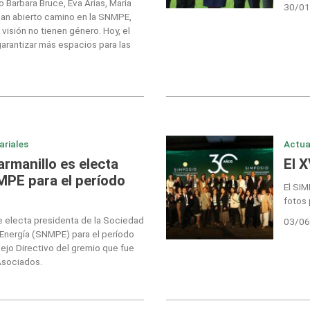
o Barbara Bruce, Eva Arias, María
30/01
 han abierto camino en la SNMPE,
visión no tienen género. Hoy, el
garantizar más espacios para las
ariales
Actua
armanillo es electa
El 
MPE para el período
El SIM
fotos 
ue electa presidenta de la Sociedad
03/06
 Energía (SNMPE) para el período
jo Directivo del gremio que fue
Asociados.