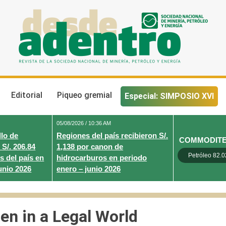
Desde Adentro
Revista de la sociedad nacional de minería, petróleo y energ
Editorial
Piqueo gremial
Especial: SIMPOSIO XVI
05/08/2026 / 10:36 AM
lo de
Regiones del país recibieron S/.
COMMODIT
 S/. 206.84
1,138 por canon de
Petróleo 82.0
s del país en
hidrocarburos en periodo
unio 2026
enero – junio 2026
n in a Legal World