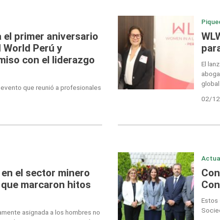
Pique
el primer aniversario
WLW
 World Perú y
par
iso con el liderazgo
El lan
aboga
global
 evento que reunió a profesionales
02/12
Actua
en el sector minero
Con
 que marcaron hitos
Con
Estos 
Socied
icamente asignada a los hombres no