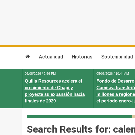
Skip
to
content
Actualidad
Historias
Sostenibilidad
05/08/2026 / 2:56 PM
05/08/2026 / 10:44 AM
Quilla Resources acelera el
Fondo de Desarrol
crecimiento de Chapi y
Camisea transfirió
proyecta su expansión hacia
millones a regione
finales de 2029
el periodo enero-j
Search Results for:
cale