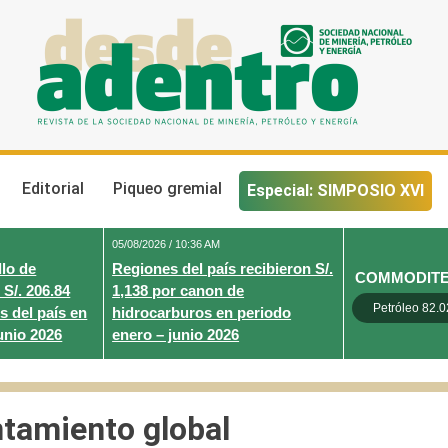
Desde Adentro
Revista de la sociedad nacional de minería, petróleo y energ
Editorial
Piqueo gremial
Especial: SIMPOSIO XVI
05/08/2026 / 10:36 AM
lo de
Regiones del país recibieron S/.
COMMODIT
 S/. 206.84
1,138 por canon de
Petróleo 82.0
s del país en
hidrocarburos en periodo
unio 2026
enero – junio 2026
ntamiento global