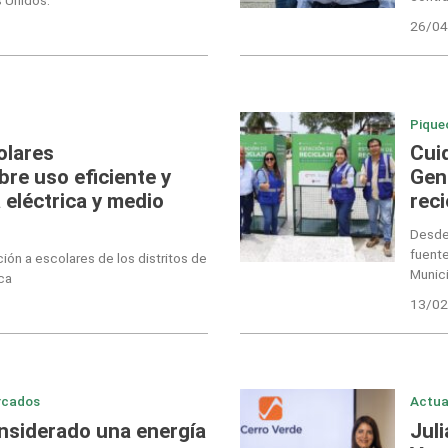
26/04
Pique
olares
Cui
re uso eficiente y
Gen
 eléctrica y medio
reci
Desde 
fuente
ción a escolares de los distritos de
Munici
ca
13/02
rcados
Actua
nsiderado una energía
Juli