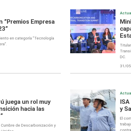
Actua
en ”Premios Empresa
Min
23”
cap
Est
ento en categoría ”Tecnología
era”.
Titul
Transi
DC.
31/05
Actua
ú juega un rol muy
ISA
nsición hacia las
y Sa
”
El co
trabaj
en Cumbre de Descarbonización y
contra
s Unidos.