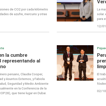
Ver
iones de CO2 por cada kilómetro
La may
dades de azufre, mercurio y otras
solar.
para e
12/01
nte
Pique
en la cumbre
Per
8 representando al
pre
ano
limp
inero peruano, Claudia Cooper,
El tra
d y Asuntos Externos, y Fabiola
acuáti
Salud, Seguridad y Medio Ambiente
fósile
ualmente en la Conferencia de la
02/10
OP28), que tiene lugar en Dubai.